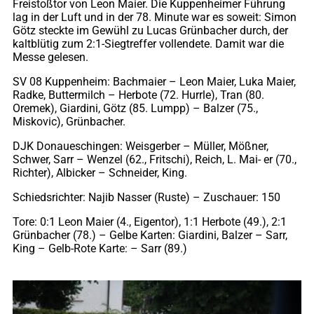
Freistoßtor von Leon Maier. Die Kuppenheimer Führung
lag in der Luft und in der 78. Minute war es soweit: Simon
Götz steckte im Gewühl zu Lucas Grünbacher durch, der
kaltblütig zum 2:1-Siegtreffer vollendete. Damit war die
Messe gelesen.
SV 08 Kuppenheim: Bachmaier – Leon Maier, Luka Maier,
Radke, Buttermilch – Herbote (72. Hurrle), Tran (80.
Oremek), Giardini, Götz (85. Lumpp) – Balzer (75.,
Miskovic), Grünbacher.
DJK Donaueschingen: Weisgerber – Müller, Mößner,
Schwer, Sarr – Wenzel (62., Fritschi), Reich, L. Mai- er (70.,
Richter), Albicker – Schneider, King.
Schiedsrichter: Najib Nasser (Ruste) – Zuschauer: 150
Tore: 0:1 Leon Maier (4., Eigentor), 1:1 Herbote (49.), 2:1
Grünbacher (78.) – Gelbe Karten: Giardini, Balzer – Sarr,
King – Gelb-Rote Karte: – Sarr (89.)