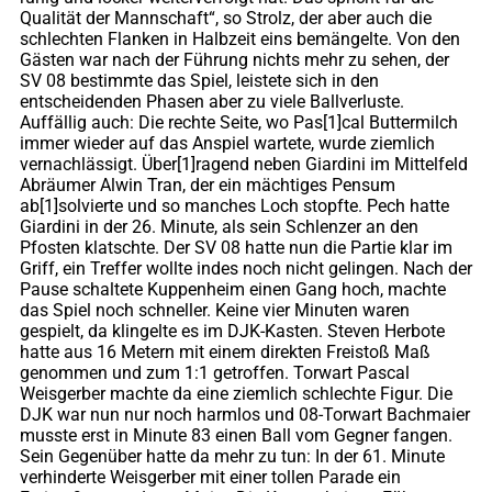
Qualität der Mannschaft“, so Strolz, der aber auch die
schlechten Flanken in Halbzeit eins bemängelte. Von den
Gästen war nach der Führung nichts mehr zu sehen, der
SV 08 bestimmte das Spiel, leistete sich in den
entscheidenden Phasen aber zu viele Ballverluste.
Auffällig auch: Die rechte Seite, wo Pas[1]cal Buttermilch
immer wieder auf das Anspiel wartete, wurde ziemlich
vernachlässigt. Über[1]ragend neben Giardini im Mittelfeld
Abräumer Alwin Tran, der ein mächtiges Pensum
ab[1]solvierte und so manches Loch stopfte. Pech hatte
Giardini in der 26. Minute, als sein Schlenzer an den
Pfosten klatschte. Der SV 08 hatte nun die Partie klar im
Griff, ein Treffer wollte indes noch nicht gelingen. Nach der
Pause schaltete Kuppenheim einen Gang hoch, machte
das Spiel noch schneller. Keine vier Minuten waren
gespielt, da klingelte es im DJK-Kasten. Steven Herbote
hatte aus 16 Metern mit einem direkten Freistoß Maß
genommen und zum 1:1 getroffen. Torwart Pascal
Weisgerber machte da eine ziemlich schlechte Figur. Die
DJK war nun nur noch harmlos und 08-Torwart Bachmaier
musste erst in Minute 83 einen Ball vom Gegner fangen.
Sein Gegenüber hatte da mehr zu tun: In der 61. Minute
verhinderte Weisgerber mit einer tollen Parade ein