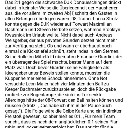
Das 2:1 gegen die schwache DJK Donaueschingen drückt
dabei in keinster Weise die Überlegenheit der Hausherren
aus, die vor allem im zweiten Ab[1]schnitt den Gästen in
allen Belangen überlegen waren. 08-Trainer Lucca Strolz
konnte gegen die DJK wieder auf Torwart Maximilian
Bachmann und Steven Herbote setzen, während Brooklyn
Kwasniok im Urlaub weilte. Nicht dabei auch Andreas
Weisgerber, der aus privaten Gründen derzeit nicht mehr
zur Verfügung steht. Ob und wann er überhaupt noch
einmal die Kickstiefel schnürt, steht indes in den Sternen.
Seine Rolle im Mittelfeld übernahm Emanuele Giardini, der
ein überragendes Spiel machte, bester Mann auf dem
Platz war. Doch bevor Giardini seine Fähigkeiten als
Ideengeber unter Beweis stellen konnte, mussten die
Kuppenheimer einen Schock hinnehmen. Ohne Not
versuchte Leon Maier nach vier Minuten den Ball zu
Keeper Bachmaier zurückzuspielen, doch die Rückgabe
mutierte zur Bogenlampe, die sich ins Tor senkte.
Allerdings hätte der 08-Torwart den Ball halten können und
müssen (Strolz: „Das habe ich ihm in der Pause auch
gesagt“). Die Folge wäre die Gelbe Karte und ein indirekter
Freistoß gewesen, so aber hieß es 0:1. „Für mein Team
spricht, dass es nach dem unglücklichen 0:1 seinen Plan
ruhig und locker weiterverfolgt hat. Das spricht für die