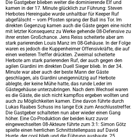
Die Gastgeber blieben weiter die dominierende Elf und
kamen in der 17. Minute glücklich zur Führung: Steven
Herbotes Hereingabe wurde unhaltbar für Keeper Ruf
abgefälscht – vom Pfosten sprang der Ball ins Tor. Im
direkten Gegenzug kamen auch die Gäste gegen eine nicht
mit letzter Konsequenz zu Werke gehende 08-Defensive zu
ihrer ersten Großchance. Jens Reiss scheiterte aber am
stark parierenden Louis Manz im 08-Gehäuse. In der Folge
waren es jedoch die Kuppenheimer Offensivkräfte, die auf
einen weiteren Treffer drückten. Zweimal scheiterte
Herbote am stark parierenden Ruf, der auch gegen den
agilen Giardini im direkten Duell Sieger blieb. In der 34.
Minute war aber auch der beste Mann der Gäste
geschlagen, als Giardini uneigennützig auf Herbote
ablegte, der keine Mühe hatte, das runde Leder im
Gästegehäuse unterzubringen. Nach dem Wechsel waren
es die Gäste, die sich nicht kampflos ergeben wollten und
auch zu Möglichkeiten kamen. Eine davon führte durch
Lukas Raabes Schuss ins lange Eck zum Anschlusstreffer.
Die Gastgeber schalteten nun aber wieder einen Gang
höher. Eine Co-Produktion der beiden kurz zuvor
eingewechselten 08-Akteure führte zum 3:1: Simon Götz
spielte einen herrlichen Schnittstellenpass auf David
Hurrle, der cool blieb und die Führung ausbaute. 25