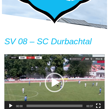
SV 08 – SC Durbachtal
Video-
Player
00:00
00:37