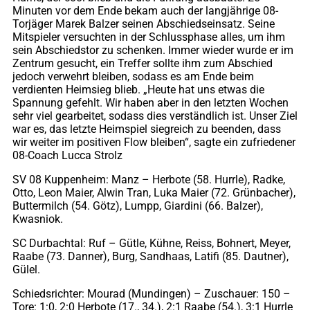
Minuten vor dem Ende bekam auch der langjährige 08-
Torjäger Marek Balzer seinen Abschiedseinsatz. Seine
Mitspieler versuchten in der Schlussphase alles, um ihm
sein Abschiedstor zu schenken. Immer wieder wurde er im
Zentrum gesucht, ein Treffer sollte ihm zum Abschied
jedoch verwehrt bleiben, sodass es am Ende beim
verdienten Heimsieg blieb. „Heute hat uns etwas die
Spannung gefehlt. Wir haben aber in den letzten Wochen
sehr viel gearbeitet, sodass dies verständlich ist. Unser Ziel
war es, das letzte Heimspiel siegreich zu beenden, dass
wir weiter im positiven Flow bleiben“, sagte ein zufriedener
08-Coach Lucca Strolz
SV 08 Kuppenheim: Manz – Herbote (58. Hurrle), Radke,
Otto, Leon Maier, Alwin Tran, Luka Maier (72. Grünbacher),
Buttermilch (54. Götz), Lumpp, Giardini (66. Balzer),
Kwasniok.
SC Durbachtal: Ruf – Gütle, Kühne, Reiss, Bohnert, Meyer,
Raabe (73. Danner), Burg, Sandhaas, Latifi (85. Dautner),
Gülel.
Schiedsrichter: Mourad (Mundingen) – Zuschauer: 150 –
Tore: 1:0, 2:0 Herbote (17., 34.), 2:1 Raabe (54.), 3:1 Hurrle