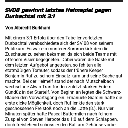
SV08 gewinnt letztes Heimspiel gegen
Durbachtal mit 3:1
Von Albrecht Burkhard
Mit einem 3:1-Erfolg über den Tabellenvorletzten
Durbachtal verabschiedete sich der SV 08 von seinem
Publikum. Es war ein munterer Sommerkick den die
Zuschauer zu sehen bekamen, da sich beide Teams mit
offenem Visier begegneten. Dabei waren die Gäste mit
dem letzten Aufgebot angetreten, so fehlten alle
etatmäßigen Torhüter, sodass der frühere Keeper
Benjamin Ruf zu seinem Einsatz kam und seine Sache gut
machte. Bei der Heimelf stand der nach Mutschelbach
wechselnde Alwin Tran für den zuletzt starken Erdem
Gündüz in der Startelf. Von Beginn an legten die Schwarz-
Blauen den Vorwärtsgang ein. Emanuele Giardini hatte die
erste dicke Möglichkeit, doch Ruf lenkte den stark
geschossenen Freistoß noch an die Latte (8.). Nur vier
Minuten später hatte Pascal Buttermilch nach feinem
Zuspiel von Steven Herbote das 1:0 auf dem Schlappen,
doch freistehend schoss er den Ball am Gehäuse vorbei.