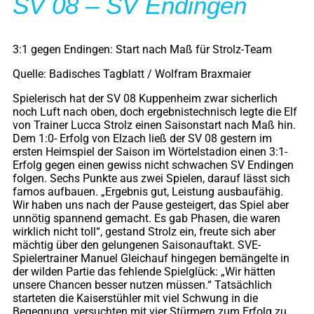
SV 08 – SV Endingen
3:1 gegen Endingen: Start nach Maß für Strolz-Team
Quelle: Badisches Tagblatt / Wolfram Braxmaier
Spielerisch hat der SV 08 Kuppenheim zwar sicherlich
noch Luft nach oben, doch ergebnistechnisch legte die Elf
von Trainer Lucca Strolz einen Saisonstart nach Maß hin.
Dem 1:0- Erfolg von Elzach ließ der SV 08 gestern im
ersten Heimspiel der Saison im Wörtelstadion einen 3:1-
Erfolg gegen einen gewiss nicht schwachen SV Endingen
folgen. Sechs Punkte aus zwei Spielen, darauf lässt sich
famos aufbauen. „Ergebnis gut, Leistung ausbaufähig.
Wir haben uns nach der Pause gesteigert, das Spiel aber
unnötig spannend gemacht. Es gab Phasen, die waren
wirklich nicht toll“, gestand Strolz ein, freute sich aber
mächtig über den gelungenen Saisonauftakt. SVE-
Spielertrainer Manuel Gleichauf hingegen bemängelte in
der wilden Partie das fehlende Spielglück: „Wir hätten
unsere Chancen besser nutzen müssen.“ Tatsächlich
starteten die Kaiserstühler mit viel Schwung in die
Begegnung, versuchten mit vier Stürmern zum Erfolg zu