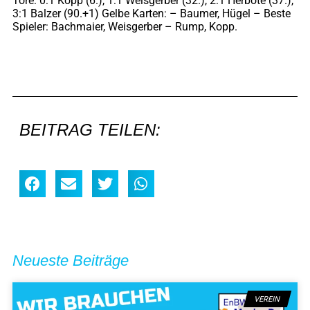
Tore: 0:1 Kopp (6.), 1:1 Weisgerber (32.), 2:1 Herbote (37.),
3:1 Balzer (90.+1) Gelbe Karten: – Baumer, Hügel – Beste
Spieler: Bachmaier, Weisgerber – Rump, Kopp.
BEITRAG TEILEN:
Neueste Beiträge
VEREIN