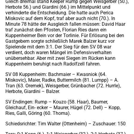
Gleich dreimal stand Keeper Rump gegen Weisgerber (50.),
Herbote 56.) und Giardini (66.) im Mittelpunkt und
verhinderte die Entscheidung. Die hatte auch Perica
Miskovic auf dem Kopf, traf aber auch nicht (70.). In
Minute 78 hätte der Ausgleich fallen müssen: David Haar
traf zunächst den Pfosten, Florian Ries dann ein
Kuppenheimer Bein vor der Torlinie. Für Erlösung bei den
Gastgebern sorgte schließlich Marek Balzer kurz vor
Spielende mit dem 3:1. Der Sieg für den SV 08 war
verdient, doch waren Mängel im Defensivverhalten
unübersehbar. Aber mit zwei Siegen im Rücken kann
Kuppenheim beruhigt nach Radolfzell fahren.
SV 08 Kuppenheim: Bachmaier – Kwasniok (64.
Miskovic), Maier, Radke, Buttermilch (81. Lumpp) – A.
Tran (63. Oremek), Weisgerber, Grünbacher (72. Hurrle),
Herbote, Giardini – Balzer.
SV Endingen: Rump – Kouzo (58. Haar), Baumer,
Gleichauf, Ein- ecker – Maurer, Hügel (72. Dell) – Kopp,
Ries, Galli, Göring (60. Thoma).
Schiedsrichter: Tim Walter (Ottenheim) – Zuschauer: 150