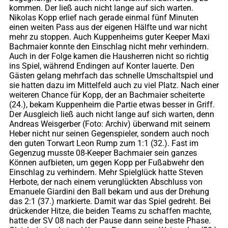
kommen. Der ließ auch nicht lange auf sich warten.
Nikolas Kopp erlief nach gerade einmal fünf Minuten
einen weiten Pass aus der eigenen Hälfte und war nicht
mehr zu stoppen. Auch Kuppenheims guter Keeper Maxi
Bachmaier konnte den Einschlag nicht mehr verhindern.
Auch in der Folge kamen die Hausherren nicht so richtig
ins Spiel, während Endingen auf Konter lauerte. Den
Gästen gelang mehrfach das schnelle Umschaltspiel und
sie hatten dazu im Mittelfeld auch zu viel Platz. Nach einer
weiteren Chance für Kopp, der an Bachmaier scheiterte
(24.), bekam Kuppenheim die Partie etwas besser in Griff.
Der Ausgleich ließ auch nicht lange auf sich warten, denn
Andreas Weisgerber (Foto: Archiv) überwand mit seinem
Heber nicht nur seinen Gegenspieler, sondern auch noch
den guten Torwart Leon Rump zum 1:1 (32.). Fast im
Gegenzug musste 08-Keeper Bachmaier sein ganzes
Können aufbieten, um gegen Kopp per Fußabwehr den
Einschlag zu verhindern. Mehr Spielglück hatte Steven
Herbote, der nach einem verunglückten Abschluss von
Emanuele Giardini den Ball bekam und aus der Drehung
das 2:1 (37.) markierte. Damit war das Spiel gedreht. Bei
drückender Hitze, die beiden Teams zu schaffen machte,
hatte der SV 08 nach der Pause dann seine beste Phase.