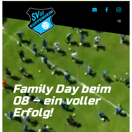
SV 08 Kuppenheim e.V.
Family Day beim
08 – ein voller
Erfolg!