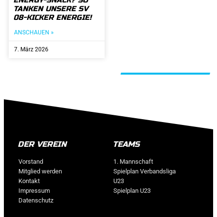
ENERGY-SNACK? SO
TANKEN UNSERE SV
08-KICKER ENERGIE!
ANSCHAUEN »
7. März 2026
ALLE BEITRÄGE
DER VEREIN
TEAMS
Vorstand
1. Mannschaft
Mitglied werden
Spielplan Verbandsliga
Kontakt
U23
Impressum
Spielplan U23
Datenschutz