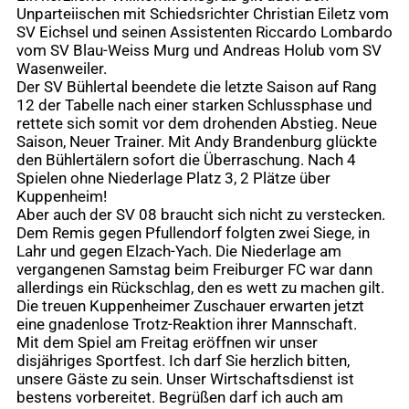
Unparteiischen mit Schiedsrichter Christian Eiletz vom
SV Eichsel und seinen Assistenten Riccardo Lombardo
vom SV Blau-Weiss Murg und Andreas Holub vom SV
Wasenweiler.
Der SV Bühlertal beendete die letzte Saison auf Rang
12 der Tabelle nach einer starken Schlussphase und
rettete sich somit vor dem drohenden Abstieg. Neue
Saison, Neuer Trainer. Mit Andy Brandenburg glückte
den Bühlertälern sofort die Überraschung. Nach 4
Spielen ohne Niederlage Platz 3, 2 Plätze über
Kuppenheim!
Aber auch der SV 08 braucht sich nicht zu verstecken.
Dem Remis gegen Pfullendorf folgten zwei Siege, in
Lahr und gegen Elzach-Yach. Die Niederlage am
vergangenen Samstag beim Freiburger FC war dann
allerdings ein Rückschlag, den es wett zu machen gilt.
Die treuen Kuppenheimer Zuschauer erwarten jetzt
eine gnadenlose Trotz-Reaktion ihrer Mannschaft.
Mit dem Spiel am Freitag eröffnen wir unser
disjähriges Sportfest. Ich darf Sie herzlich bitten,
unsere Gäste zu sein. Unser Wirtschaftsdienst ist
bestens vorbereitet. Begrüßen darf ich auch am